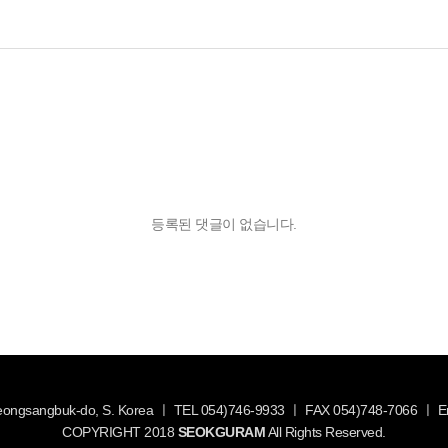
등록된 댓글이 없습니다.
Gyeongsangbuk-do, S. Korea ㅣ TEL 054)746-9933 ㅣ FAX 054)748-7066 ㅣ
COPYRIGHT 2018
SEOKGURAM
All Rights Reserved.