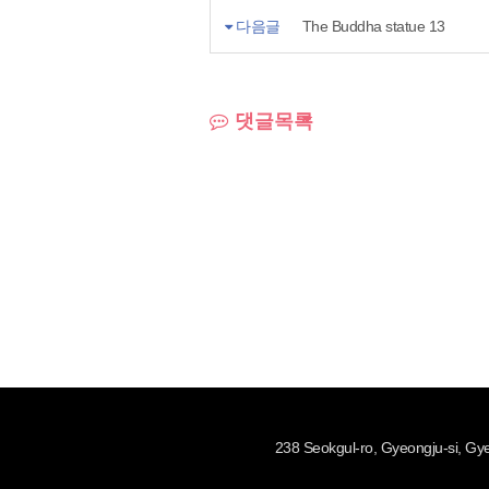
다음글
The Buddha statue 13
댓글목록
238 Seokgul-ro, Gyeongju-si, 