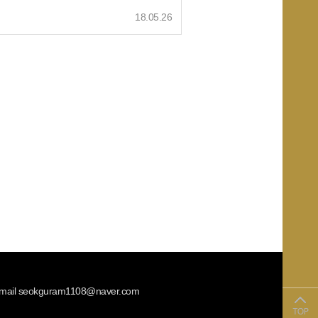
18.05.26
 Email seokguram1108@naver.com