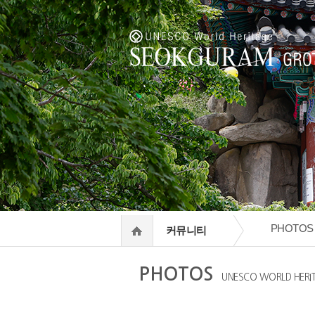
하
PHOTOS
커뮤니티
PHOTOS
UNESCO WORLD HERI